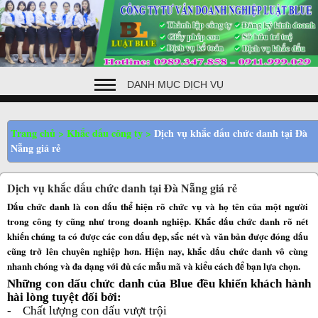
DANH MỤC DỊCH VỤ
Trang chủ
>
Khắc dấu công ty
>
Dịch vụ khắc dấu chức danh tại Đà
Nẵng giá rẻ
Dịch vụ khắc dấu chức danh tại Đà Nẵng giá rẻ
Dấu chức danh là con dấu thể hiện rõ chức vụ và họ tên của một người
trong công ty cũng như trong doanh nghiệp. Khắc dấu chức danh rõ nét
khiến chúng ta có được các con dấu đẹp, sắc nét và văn bản được đóng dấu
cũng trở lên chuyên nghiệp hơn. Hiện nay, khắc dấu chức danh vô cùng
nhanh chóng và đa dạng với đủ các mẫu mã và kiểu cách để bạn lựa chọn.
Những con dấu chức danh của Blue đều khiến khách hành
hài lòng tuyệt đối bởi:
-
Chất lượng con dấu vượt trội